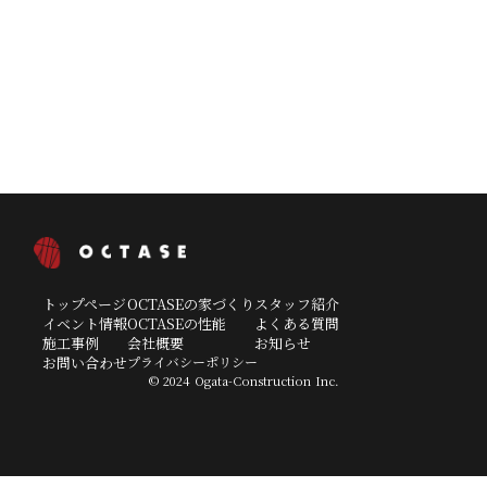
市、大木町、筑後市、柳川市、みやま市、八女市（一部
エリア）
佐賀県
鳥栖市、 基山町
大分県
竹田市
宮崎県
延岡市、日之影町、高千穂町、五ヶ瀬町
鹿児島県
出水市、阿久根市
トップページ
OCTASEの家づくり
スタッフ紹介
イベント情報
OCTASEの性能
よくある質問
施工事例
会社概要
お知らせ
お問い合わせ
プライバシーポリシー
© 2024 Ogata-Construction Inc.