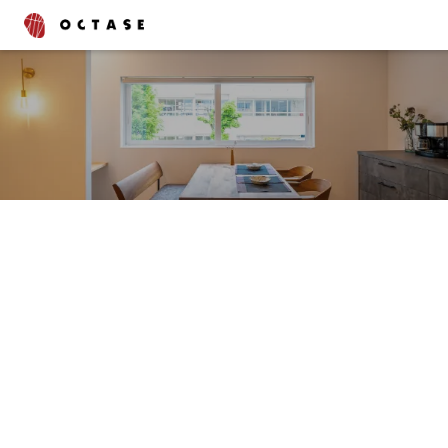
タグでさがす
ブログ
コラム
書いたスタッフでさがす
渡辺 峻也
齋藤 昌太郎
上野 綾
中村 舞
石村 邦浩
西山 泰聖
深見 京咲
中川 恭輔