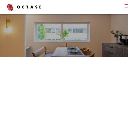
タグでさがす
ブログ
コラム
書いたスタッフでさがす
渡辺 峻也
齋藤 昌太郎
上野 綾
中村 舞
石村 邦浩
西山 泰聖
深見 京咲
中川 恭輔