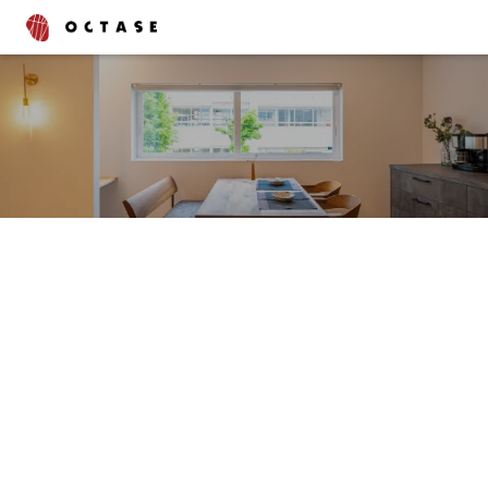
タグでさがす
ブログ
コラム
書いたスタッフでさがす
渡辺 峻也
齋藤 昌太郎
上野 綾
中村 舞
石村 邦浩
西山 泰聖
深見 京咲
中川 恭輔