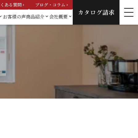
くある質問
ブログ・コラム
keyboard_arrow_right
keyboard_arrow_right
カタログ請求
お客様の声
商品紹介
会社概要
_arrow_down
keyboard_arrow_down
keyboard_arrow_down
例一
カスタムオーダーハウ
会社概要
ス
スタッフ紹
建売情報
介