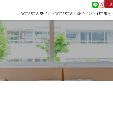
よ
OCTASEの家づくり
OCTASEの性能
イベント
施工事例
keyboard
施工事
覧