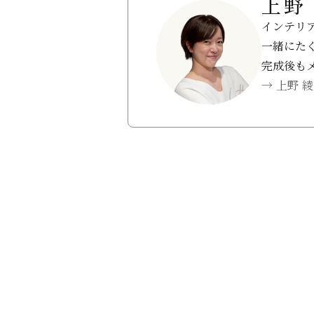
上野
インテリ
一緒にた
完成後も
→ 上野 