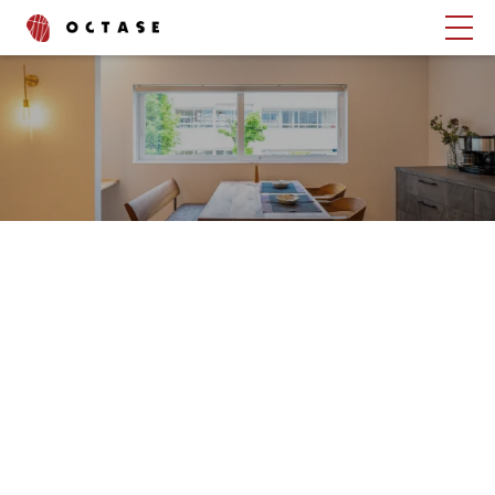
タグでさがす
ブログ
コラム
書いたスタッフでさがす
渡辺 峻也
齋藤 昌太郎
上野 綾
中村 舞
石村 邦浩
西山 泰聖
深見 京咲
中川 恭輔