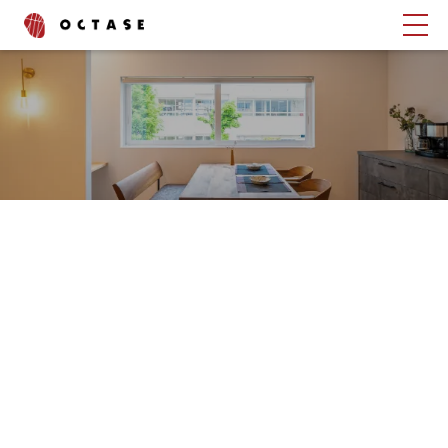
タグでさがす
ブログ
コラム
書いたスタッフでさがす
渡辺 峻也
齋藤 昌太郎
上野 綾
中村 舞
石村 邦浩
西山 泰聖
深見 京咲
中川 恭輔