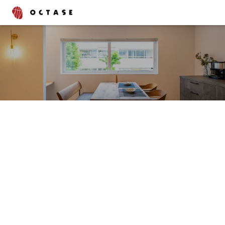
タグでさがす
ブログ
コラム
書いたスタッフでさがす
渡辺 峻也
齋藤 昌太郎
上野 綾
中村 舞
石村 邦浩
西山 泰聖
深見 京咲
中川 恭輔