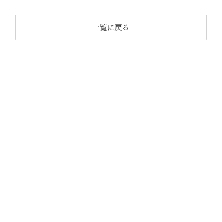
一覧に戻る
CONTACT
OCTASEの家づくりに
興味のある方は
お気軽にお問い合わせください。
カタログ請求