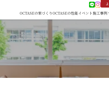
よ
OCTASEの家づくり
OCTASEの性能
イベント
施工事例
keyboard
施工事
覧