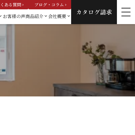
くある質問
ブログ・コラム
keyboard_arrow_right
keyboard_arrow_right
カタログ請求
お客様の声
商品紹介
会社概要
_arrow_down
keyboard_arrow_down
keyboard_arrow_down
例一
カスタムオーダーハウ
会社概要
ス
スタッフ紹
建売情報
介