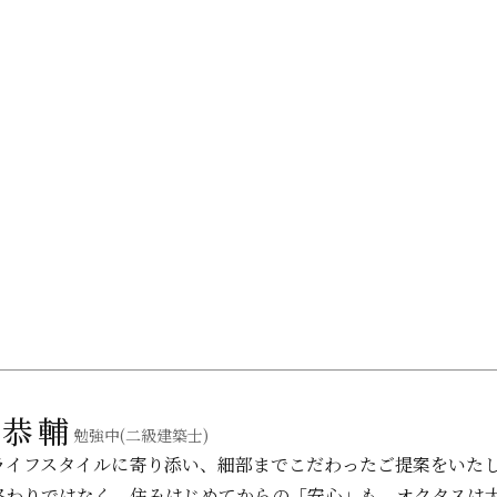
 恭輔
勉強中(二級建築士)
ライフスタイルに寄り添い、細部までこだわったご提案をいた
終わりではなく、住みはじめてからの「安心」も、オクタスは