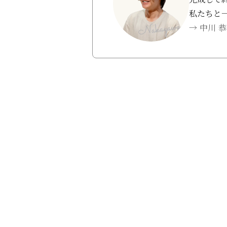
私たちと
→ 中川 