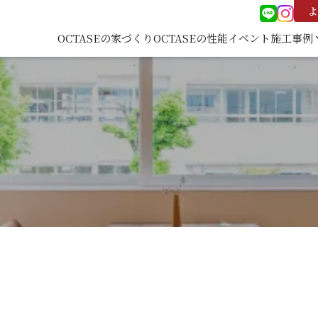
よ
OCTASEの家づくり
OCTASEの性能
イベント
施工事例
keyboard
施工事
覧