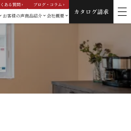
くある質問
ブログ・コラム
keyboard_arrow_right
keyboard_arrow_right
カタログ請求
お客様の声
商品紹介
会社概要
_arrow_down
keyboard_arrow_down
keyboard_arrow_down
例一
カスタムオーダーハウ
会社概要
ス
スタッフ紹
建売情報
介