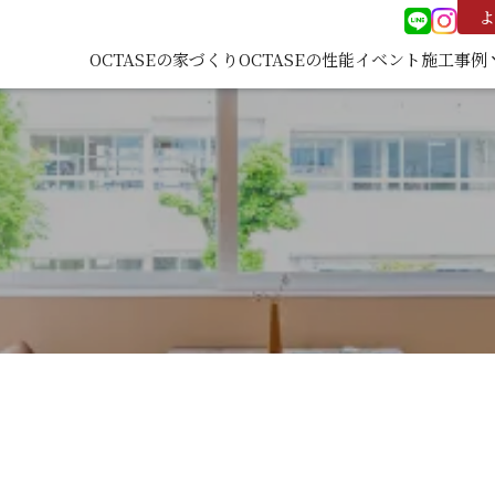
よ
OCTASEの家づくり
OCTASEの性能
イベント
施工事例
keyboard
施工事
覧