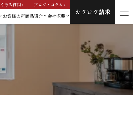
くある質問
ブログ・コラム
keyboard_arrow_right
keyboard_arrow_right
カタログ請求
お客様の声
商品紹介
会社概要
_arrow_down
keyboard_arrow_down
keyboard_arrow_down
例一
カスタムオーダーハウ
会社概要
ス
スタッフ紹
建売情報
介