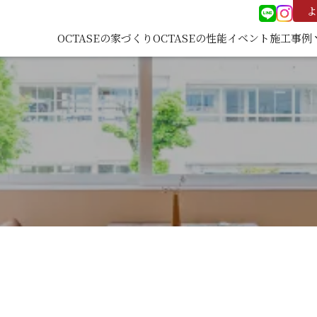
よ
OCTASEの家づくり
OCTASEの性能
イベント
施工事例
keyboard
施工事
覧