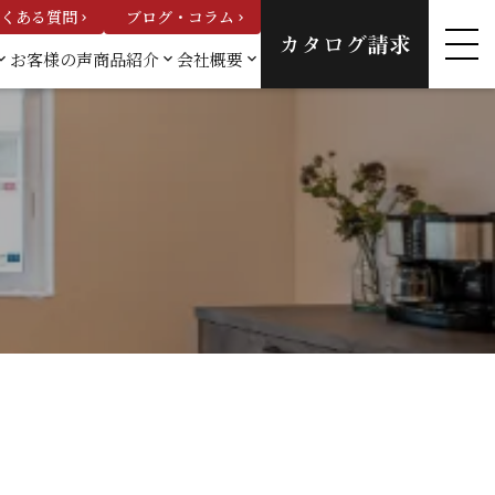
くある質問
ブログ・コラム
keyboard_arrow_right
keyboard_arrow_right
カタログ請求
お客様の声
商品紹介
会社概要
_arrow_down
keyboard_arrow_down
keyboard_arrow_down
例一
カスタムオーダーハウ
会社概要
ス
スタッフ紹
建売情報
介