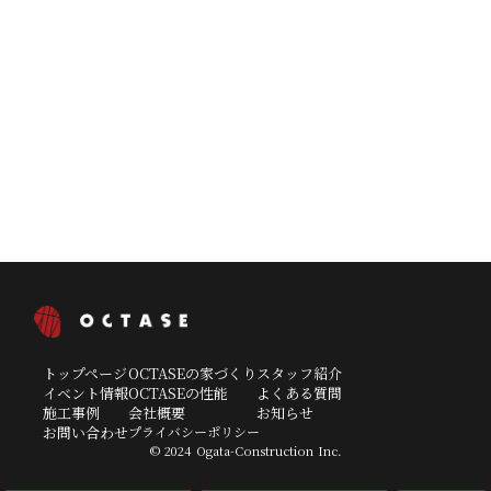
熊本県
上記エリア以外全域
福岡県
太宰府市、筑紫野市、 小郡市、久留米市、広川町、大川
市、大木町、筑後市、柳川市、みやま市、八女市（一部
エリア）
佐賀県
鳥栖市、 基山町
大分県
竹田市
宮崎県
延岡市、日之影町、高千穂町、五ヶ瀬町
鹿児島県
出水市、阿久根市
トップページ
OCTASEの家づくり
スタッフ紹介
イベント情報
OCTASEの性能
よくある質問
施工事例
会社概要
お知らせ
お問い合わせ
プライバシーポリシー
© 2024 Ogata-Construction Inc.