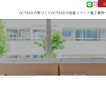
よ
OCTASEの家づくり
OCTASEの性能
イベント
施工事例
keyboard
施工事
覧