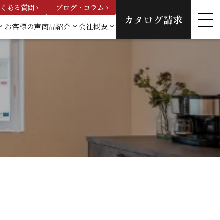
くある質問
ブログ・コラム
keyboard_arrow_right
keyboard_arrow_right
カタログ請求
お客様の声
商品紹介
会社概要
_arrow_down
keyboard_arrow_down
keyboard_arrow_down
例一
カスタムオーダーハウ
会社概要
ス
スタッフ紹
建売情報
介