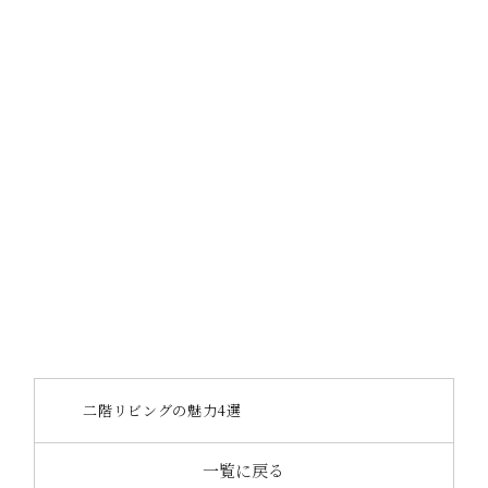
https://www.instagram.com/_octase/
https://www.octase.jp/event/consult
https://www.octase.jp/contact/document
二階リビングの魅力4選
一覧に戻る