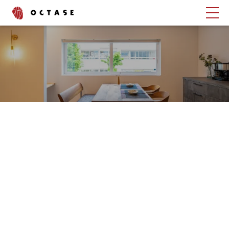
タグでさがす
ブログ
コラム
書いたスタッフでさがす
渡辺 峻也
齋藤 昌太郎
上野 綾
中村 舞
石村 邦浩
西山 泰聖
深見 京咲
中川 恭輔