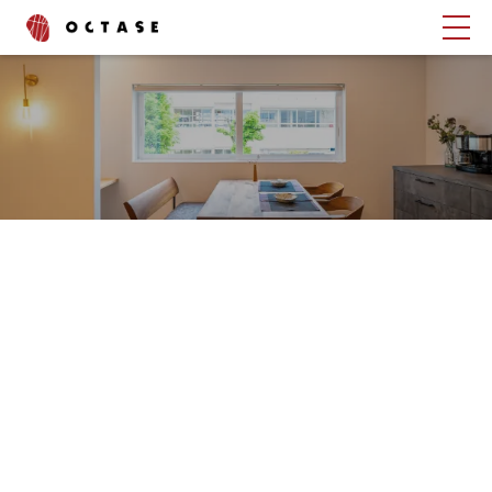
タグでさがす
ブログ
コラム
書いたスタッフでさがす
渡辺 峻也
齋藤 昌太郎
上野 綾
中村 舞
石村 邦浩
西山 泰聖
深見 京咲
中川 恭輔