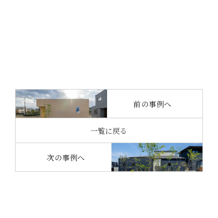
前の事例へ
一覧に戻る
次の事例へ