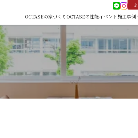
よ
OCTASEの家づくり
OCTASEの性能
イベント
施工事例
keyboard
施工事
覧