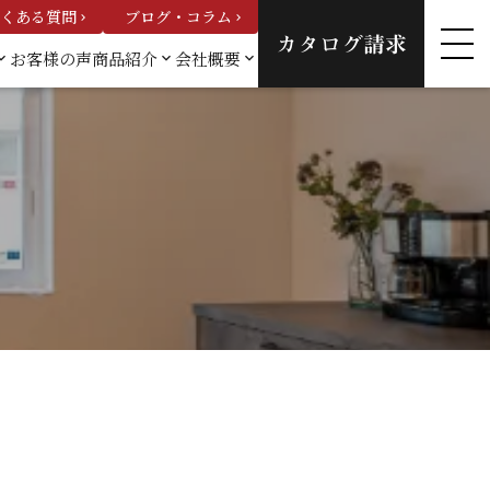
くある質問
ブログ・コラム
keyboard_arrow_right
keyboard_arrow_right
カタログ請求
お客様の声
商品紹介
会社概要
_arrow_down
keyboard_arrow_down
keyboard_arrow_down
例一
カスタムオーダーハウ
会社概要
ス
スタッフ紹
建売情報
介